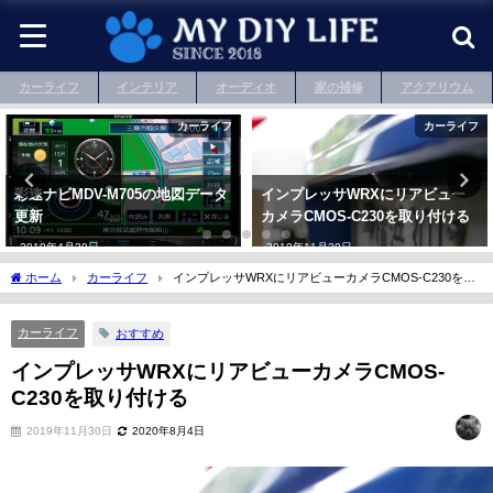
カーライフ
インテリア
オーディオ
家の補修
アクアリウム
カーライフ
カーライフ
彩速ナビMDV-M705の地図データ
インプレッサWRXにリアビュー
更新
カメラCMOS-C230を取り付ける
2019年4月29日
2019年11月30日
ホーム
カーライフ
インプレッサWRXにリアビューカメラCMOS-C230を取
り付ける
カーライフ
おすすめ
インプレッサWRXにリアビューカメラCMOS-
C230を取り付ける
2019年11月30日
2020年8月4日