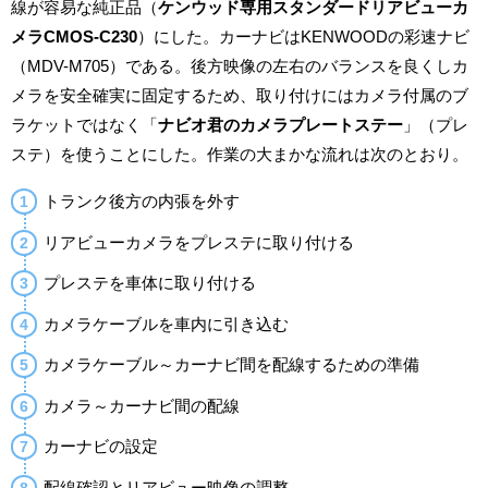
線が容易な純正品（
ケンウッド専用スタンダードリアビューカ
メラCMOS-C230
）にした。カーナビはKENWOODの彩速ナビ
（MDV-M705）である。後方映像の左右のバランスを良くしカ
メラを安全確実に固定するため、取り付けにはカメラ付属のブ
ラケットではなく「
ナビオ君のカメラプレートステー
」（プレ
ステ）を使うことにした。作業の大まかな流れは次のとおり。
トランク後方の内張を外す
リアビューカメラをプレステに取り付ける
プレステを車体に取り付ける
カメラケーブルを車内に引き込む
カメラケーブル～カーナビ間を配線するための準備
カメラ～カーナビ間の配線
カーナビの設定
配線確認とリアビュー映像の調整