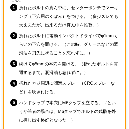
折れたボルトの真ん中に、センターポンチでマーキ
ング（下穴用のくぼみ）をつける。（多少ズレても
大丈夫だが、出来るだけ真ん中を推奨。）
折れたボルトに電動インパクトドライバでφ1mmく
らいの下穴を開ける。（この時、グリースなどの潤
滑油を刃先に塗ることを忘れずに。）
続けてφ5mmの本穴を開ける。（折れたボルトを貫
通するまで。潤滑油も忘れずに。）
折れたネジ周辺に潤滑スプレー（CRCスプレーな
ど）を吹き付ける。
ハンドタップで本穴にM6タップを立てる。（とい
うか筆者の場合は、M6タップでボルトの残骸を外
に押し出す格好となった。）